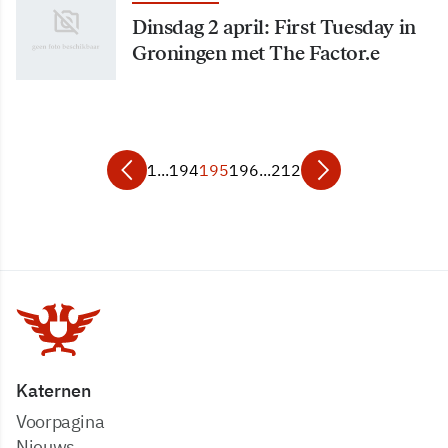
Dinsdag 2 april: First Tuesday in
Groningen met The Factor.e
1
...
194
195
196
...
212
Katernen
Voorpagina
Nieuws