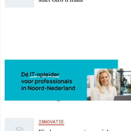
INNOVATIE
Internetcafé geopend in
Academisch Ziekenhuis
Groningen
INNOVATIE