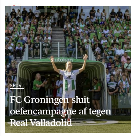
SPORT
FC Groningen sluit
oefencampagne af tegen
Real Valladolid