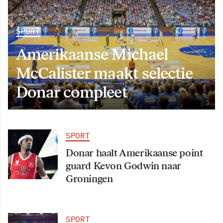
SPORT
Amerikaanse Michael
McCalister maakt selectie
Donar compleet
SPORT
Donar haalt Amerikaanse point
guard Kevon Godwin naar
Groningen
SPORT