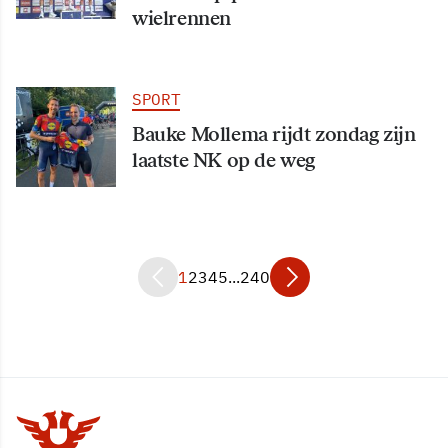
wielrennen
SPORT
Bauke Mollema rijdt zondag zijn
laatste NK op de weg
1
2
3
4
5
...
240