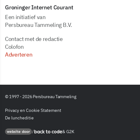
Groninger Internet Courant
Een initiatief van
Persbureau Tammeling B.V.
Contact met de redactie
Colofon
Adverteren
© 1997 - 2026 Persbureau Tammeling
Privacy en Cookie Statement
De luncheditie
&
G2K
Back to code
website door