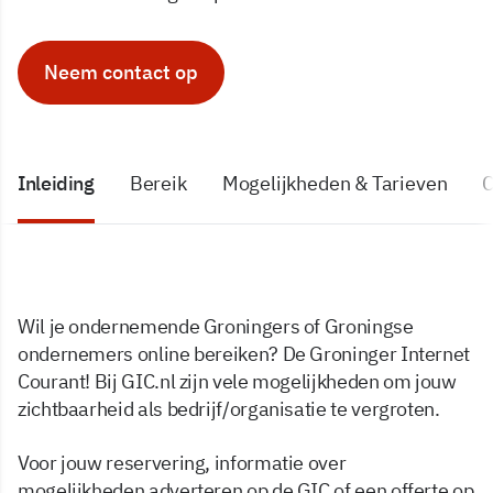
Neem contact op
Inleiding
Bereik
Mogelijkheden & Tarieven
C
Wil je ondernemende Groningers of Groningse
ondernemers online bereiken? De Groninger Internet
Courant! Bij GIC.nl zijn vele mogelijkheden om jouw
zichtbaarheid als bedrijf/organisatie te vergroten.
Voor jouw reservering, informatie over
mogelijkheden adverteren op de GIC of een offerte op