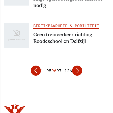
nodig
BEREIKBAARHEID & MOBILITEIT
Geen treinverkeer richting
Roodeschool en Delfzijl
1
...
95
96
97
...
126