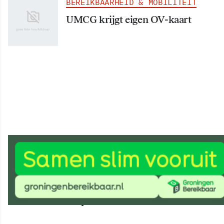
BEREIKBAARHEID & MOBILITEIT
UMCG krijgt eigen OV-kaart
BEREIKBAARHEID & MOBILITEIT
Wethouder verricht aftrap van
werkzaamheden
Helperzoomtunnel