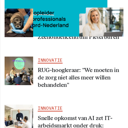
INNOVATIE
Eerste ‘zomerpup’ van Nederland
binnengebracht bij
Zeehondencentrum Pieterburen
INNOVATIE
RUG-hoogleraar: "We moeten in
de zorg niet alles meer willen
behandelen"
INNOVATIE
Snelle opkomst van AI zet IT-
arbeidsmarkt onder druk: