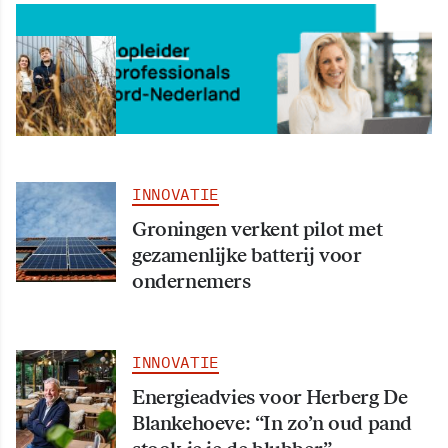
INNOVATIE
Circolide: “We hebben iets heel
waardevols in handen”
INNOVATIE
Groningen verkent pilot met
gezamenlijke batterij voor
ondernemers
INNOVATIE
Energieadvies voor Herberg De
Blankehoeve: “In zo’n oud pand