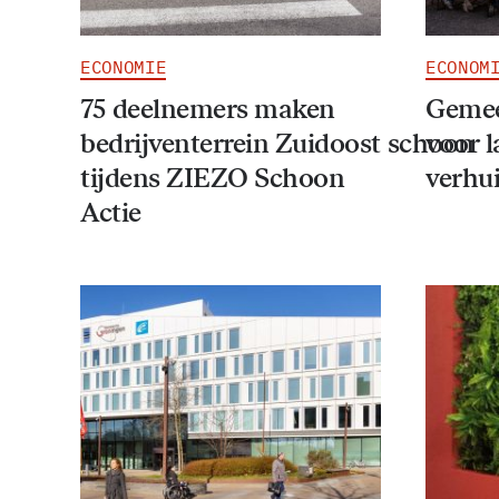
ECONOMIE
ECONOM
75 deelnemers maken
Gemeen
bedrijventerrein Zuidoost schoon
voor l
tijdens ZIEZO Schoon
verhu
Actie