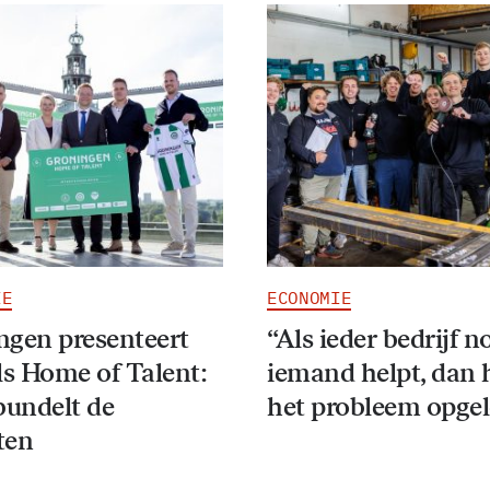
IE
ECONOMIE
ngen presenteert
“Als ieder bedrijf n
ls Home of Talent:
iemand helpt, dan 
bundelt de
het probleem opgel
ten