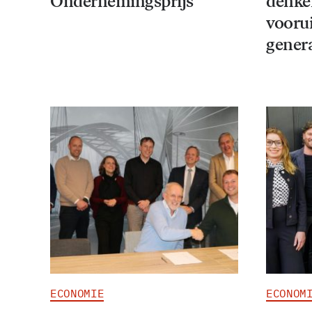
Ondernemingsprijs
denken
voorui
gener
ECONOMIE
ECONOM