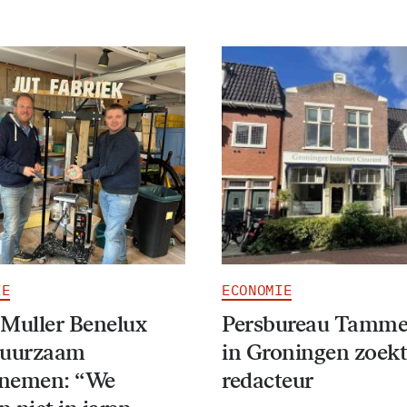
IE
ECONOMIE
 Muller Benelux
Persbureau Tamme
duurzaam
in Groningen zoekt
nemen: “We
redacteur