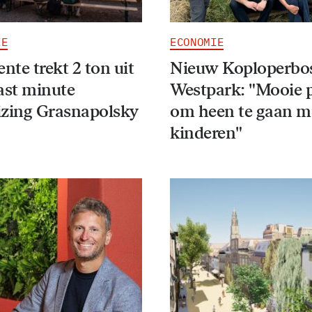
IE
ECONOMIE
te trekt 2 ton uit
Nieuw Koploperbos
ast minute
Westpark: "Mooie 
izing Grasnapolsky
om heen te gaan m
kinderen"