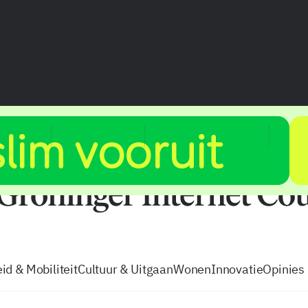
vacatures
zo volg je de GIC
Tip de
id & Mobiliteit
Cultuur & Uitgaan
Wonen
Innovatie
Opinies