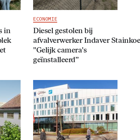
ECONOMIE
 in
Diesel gestolen bij
plek
afvalverwerker Indaver Stainkoe
et
"Gelijk camera's
geïnstalleerd”