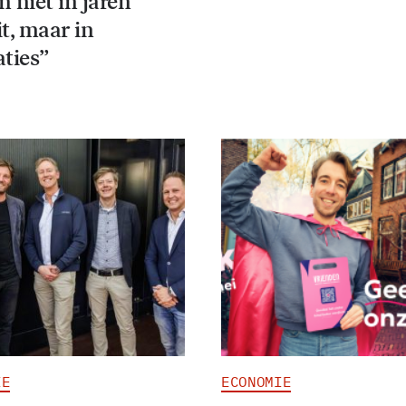
 niet in jaren
t, maar in
aties”
IE
ECONOMIE