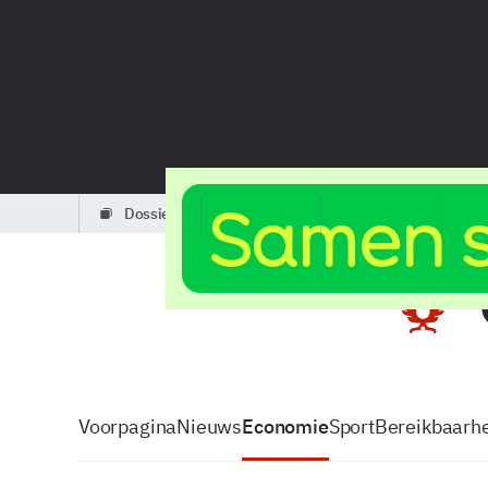
dossiers
partners
podcasts
Voorpagina
Nieuws
Economie
Sport
Bereikbaarhe