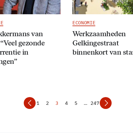
IE
ECONOMIE
kkermans van
Werkzaamheden
“Veel gezonde
Gelkingestraat
rentie in
binnenkort van sta
ngen”
1
2
3
4
5
...
247