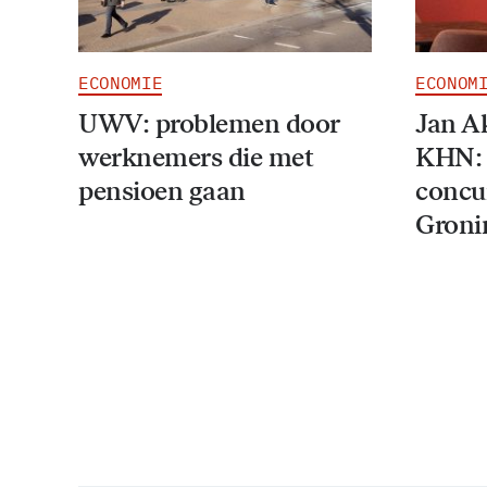
ECONOMIE
ECONOM
UWV: problemen door
Jan A
werknemers die met
KHN: 
pensioen gaan
concur
Groni