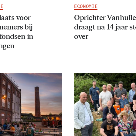
IE
ECONOMIE
laats voor
Oprichter Vanhull
nemers bij
draagt na 14 jaar s
fondsen in
over
ngen