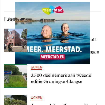
Lees ook deze artikelen
WONEN
Nieuw creatief centrum Tumult
bijna klaar: opening eind
september in hart van Groningen
WONEN
3.300 deelnemers aan tweede
editie Groningse 4daagse
WONEN