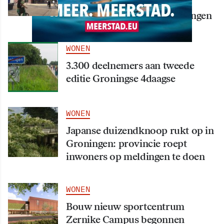
bijna klaar: opening eind
september in hart van Groningen
WONEN
3.300 deelnemers aan tweede
editie Groningse 4daagse
WONEN
Japanse duizendknoop rukt op in
Groningen: provincie roept
inwoners op meldingen te doen
WONEN
Bouw nieuw sportcentrum
Zernike Campus begonnen