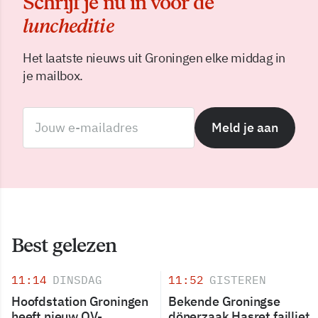
Schrijf je nu in voor de
luncheditie
Het laatste nieuws uit Groningen elke middag in
je mailbox.
Meld je aan
Best gelezen
11:14
DINSDAG
11:52
GISTEREN
Hoofdstation Groningen
Bekende Groningse
heeft nieuw OV-
dönerzaak Hasret failliet