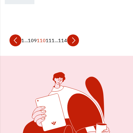
1
...
109
110
111
...
114