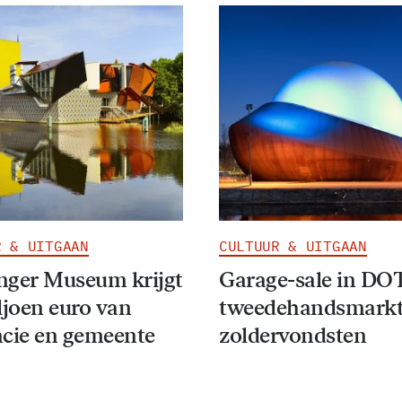
R & UITGAAN
CULTUUR & UITGAAN
nger Museum krijgt
Garage-sale in DO
ljoen euro van
tweedehandsmarkt
ncie en gemeente
zoldervondsten