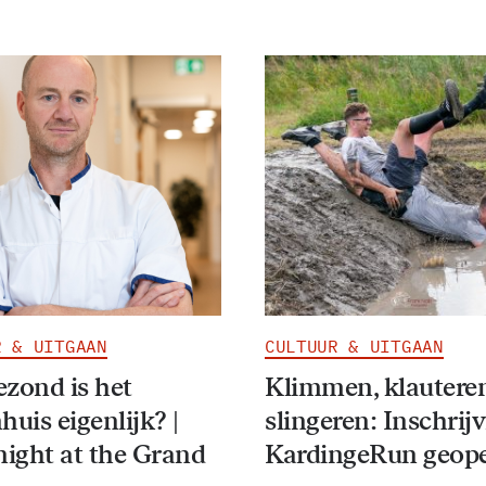
R & UITGAAN
CULTUUR & UITGAAN
ezond is het
Klimmen, klautere
huis eigenlijk? |
slingeren: Inschrij
ight at the Grand
KardingeRun geop