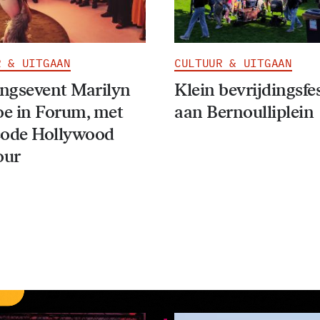
R & UITGAAN
CULTUUR & UITGAAN
ngsevent Marilyn
Klein bevrijdingsfe
e in Forum, met
aan Bernoulliplein
code Hollywood
our