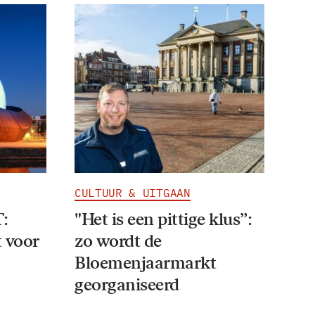
CULTUUR & UITGAAN
T:
"Het is een pittige klus”:
 voor
zo wordt de
Bloemenjaarmarkt
georganiseerd