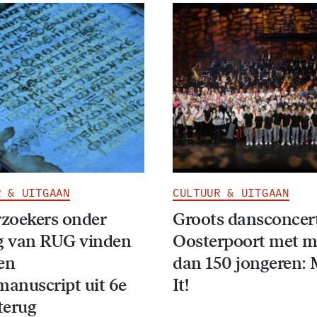
R & UITGAAN
CULTUUR & UITGAAN
zoekers onder
Groots dansconcert
ng van RUG vinden
Oosterpoort met m
en
dan 150 jongeren:
manuscript uit 6e
It!
terug