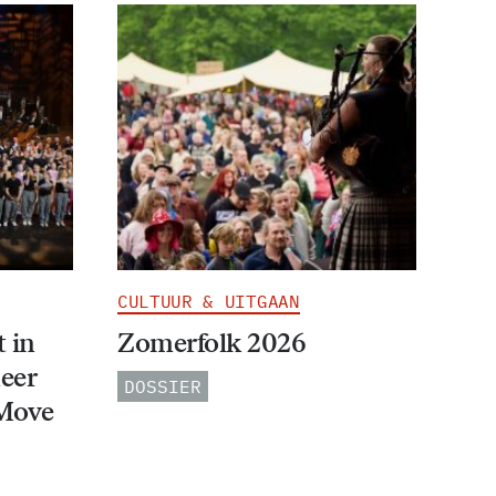
CULTUUR & UITGAAN
 in
Zomerfolk 2026
eer
DOSSIER
 Move