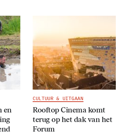
CULTUUR & UITGAAN
n en
Rooftop Cinema komt
ving
terug op het dak van het
end
Forum