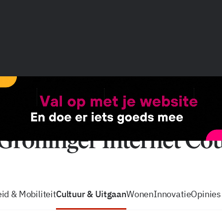
vacatures
zo volg je de GIC
Tip de
id & Mobiliteit
Cultuur & Uitgaan
Wonen
Innovatie
Opinies