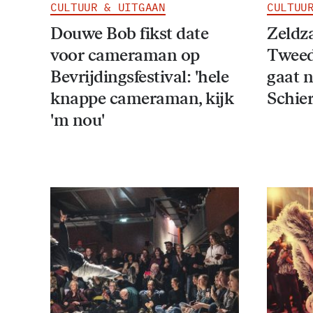
CULTUUR & UITGAAN
CULTUU
Douwe Bob fikst date
Zeldz
voor cameraman op
Tweed
Bevrijdingsfestival: 'hele
gaat 
knappe cameraman, kijk
Schie
'm nou'