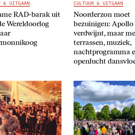
R & UITGAAN
CULTUUR & UITGAAN
ame RAD-barak uit
Noorderzon moet
e Wereldoorlog
bezuinigen: Apollo
naar
verdwijnt, maar me
rmonnikoog
terrassen, muziek,
nachtprogramma 
openlucht dansvlo