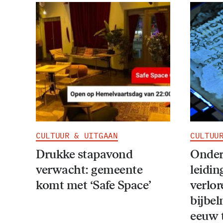
CULTUUR & UITGAAN
CULTUU
Drukke stapavond
Onder
verwacht: gemeente
leidi
komt met ‘Safe Space’
verlor
bijbel
eeuw 