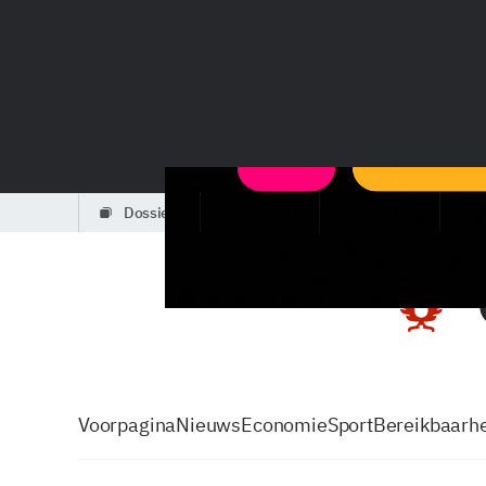
dossiers
partners
podcasts
Voorpagina
Nieuws
Economie
Sport
Bereikbaarhe