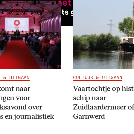
R & UITGAAN
CULTUUR & UITGAAN
omt naar
Vaartochtje op his
ngen voor
schip naar
eksavond over
Zuidlaardermeer o
 en journalistiek
Garnwerd