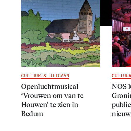
CULTUUR & UITGAAN
CULTUU
Openluchtmusical
NOS k
‘Vrouwen om van te
Groni
Houwen’ te zien in
publi
Bedum
nieuws