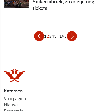
Suikerfabriek, en er zijn nog
tickets
1
2
3
4
5
...
193
Katernen
Voorpagina
Nieuws
Economie