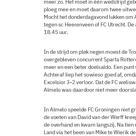
meer zo. Het moet in één wedstrijd ge
ploeg mee en moet daarom twee uitwed
Mocht het donderdagavond lukken om Aj
tegen sc Heerenveen of FC Utrecht. De
18.45 uur.
In de strijd om plek negen moest de Tr
overgebleven concurrent Sparta Rotte
meer en een beter doelsaldo. Een punt
Achteraf liep het sowieso goed af, omda
Excelsior 3-2 verloor. Dat de FC weli
Almelo was daardoor niet meer doorsl
In Almelo speelde FC Groningen niet g
de voeten van David van der Werff kree
de overhand en kwam langszij. Na tien 
Land via het been van Mike te Wierik d