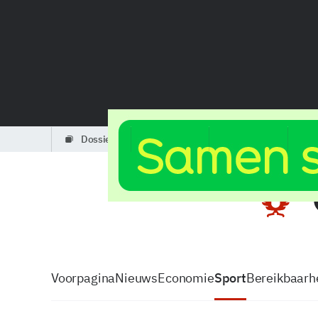
dossiers
partners
podcasts
Voorpagina
Nieuws
Economie
Sport
Bereikbaarhe