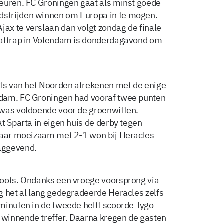
beuren. FC Groningen gaat als minst goede
strijden winnen om Europa in te mogen.
ax te verslaan dan volgt zondag de finale
 aftrap in Volendam is donderdagavond om
ots van het Noorden afrekenen met de enige
rdam. FC Groningen had vooraf twee punten
 was voldoende voor de groenwitten.
t Sparta in eigen huis de derby tegen
swaar moeizaam met 2-1 won bij Heracles
aggevend.
roots. Ondanks een vroege voorsprong via
g het al lang gedegradeerde Heracles zelfs
minuten in de tweede helft scoorde Tygo
e winnende treffer. Daarna kregen de gasten