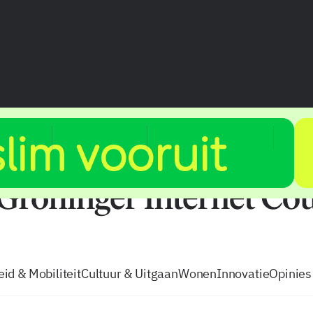
vacatures
zo volg je de GIC
Tip de
id & Mobiliteit
Cultuur & Uitgaan
Wonen
Innovatie
Opinies