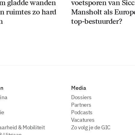
m gladde wanden
voetsporen van Sic
n ruimtes zo hard
Mansholt als Europ
n
top-bestuurder?
en
Media
ina
dossiers
partners
ie
podcasts
vacatures
arheid & Mobiliteit
zo volg je de GIC
& Uitgaan