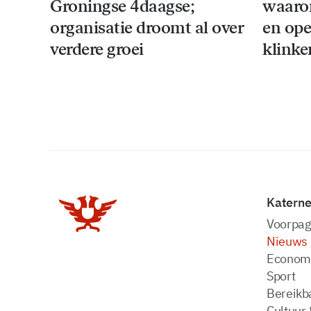
Groningse 4daagse;
waaro
organisatie droomt al over
en ope
verdere groei
klinke
Katern
Voorpag
Nieuws
Econom
Sport
Bereikba
Cultuur 