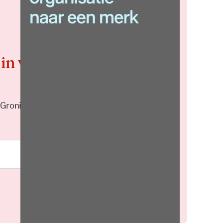
 in voor de
 Groningen elke middag in je
Meld je aan