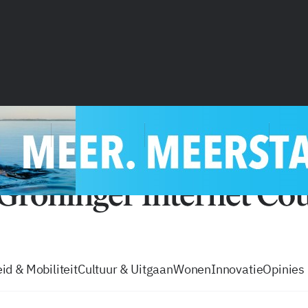
vacatures
zo volg je de GIC
Tip de
id & Mobiliteit
Cultuur & Uitgaan
Wonen
Innovatie
Opinies