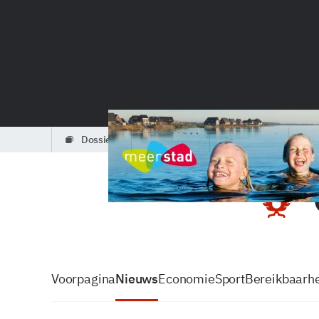
dossiers
partners
podcasts
Voorpagina
Nieuws
Economie
Sport
Bereikbaarhe