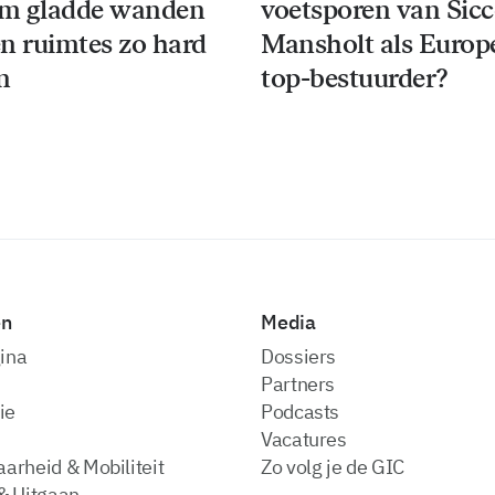
m gladde wanden
voetsporen van Sic
n ruimtes zo hard
Mansholt als Europ
n
top-bestuurder?
en
Media
ina
dossiers
partners
ie
podcasts
vacatures
arheid & Mobiliteit
zo volg je de GIC
& Uitgaan