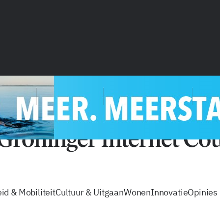
vacatures
zo volg je de GIC
Tip de
id & Mobiliteit
Cultuur & Uitgaan
Wonen
Innovatie
Opinies