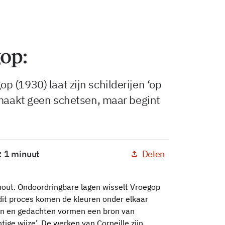
op:
 (1930) laat zijn schilderijen ‘op
 maakt geen schetsen, maar begint
Delen
: 1 minuut
 hout. Ondoordringbare lagen wisselt Vroegop
 dit proces komen de kleuren onder elkaar
ngen en gedachten vormen een bron van
tige wijze’. De werken van Corneille zijn