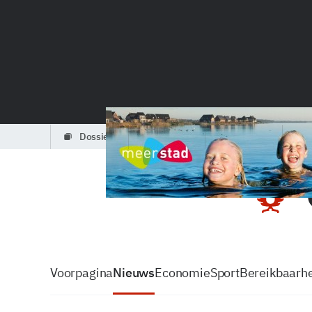
dossiers
partners
podcasts
Voorpagina
Nieuws
Economie
Sport
Bereikbaarhe