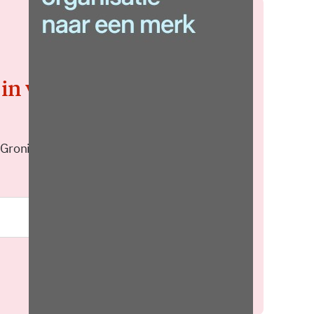
 in voor de
 Groningen elke middag in je
Meld je aan