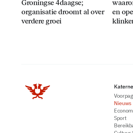
Groningse 4daagse;
waaro
organisatie droomt al over
en ope
verdere groei
klinke
Katern
Voorpag
Nieuws
Econom
Sport
Bereikba
Cultuur 