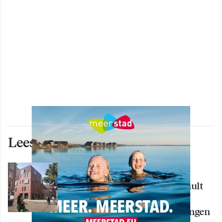
Lees ook deze artikelen
WONEN
Nieuw creatief centrum Tumult
bijna klaar: opening eind
september in hart van Groningen