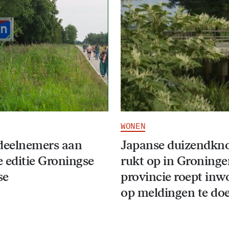
WONEN
deelnemers aan
Japanse duizendkn
 editie Groningse
rukt op in Groninge
se
provincie roept inw
op meldingen te do