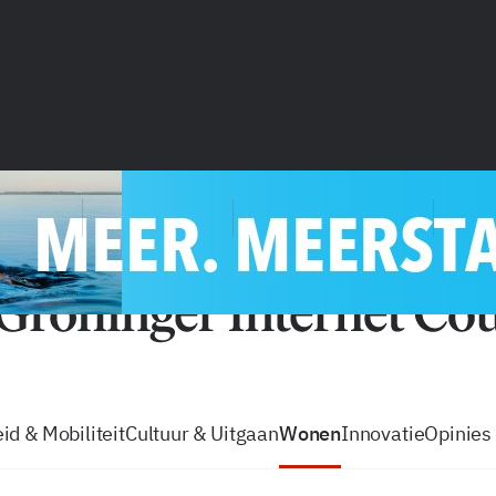
vacatures
zo volg je de GIC
Tip de
id & Mobiliteit
Cultuur & Uitgaan
Wonen
Innovatie
Opinies