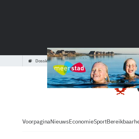
dossiers
partners
podcasts
Voorpagina
Nieuws
Economie
Sport
Bereikbaarhe