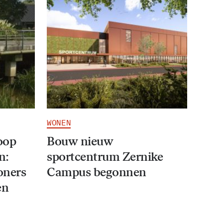
WONEN
oop
Bouw nieuw
n:
sportcentrum Zernike
oners
Campus begonnen
en