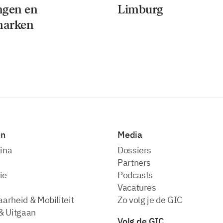
ngen en
Limburg
arken
en
Media
ina
dossiers
partners
ie
podcasts
vacatures
arheid & Mobiliteit
zo volg je de GIC
& Uitgaan
Volg de GIC