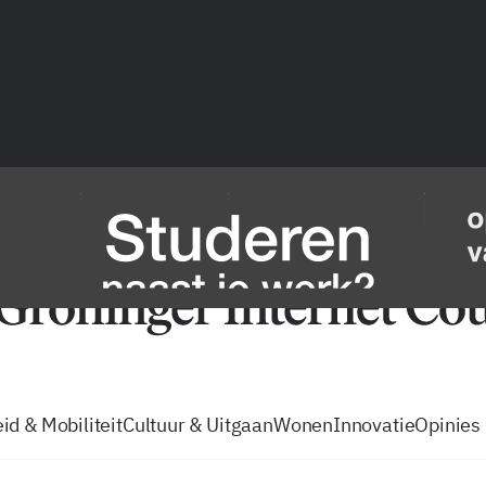
vacatures
zo volg je de GIC
Tip de
id & Mobiliteit
Cultuur & Uitgaan
Wonen
Innovatie
Opinies