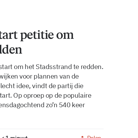
tart petitie om
dden
estart om het Stadsstrand te redden.
 wijken voor plannen van de
ht idee, vindt de partij die
start. Op oproep op de populaire
nsdagochtend zo’n 540 keer
Delen
: < 1 minuut