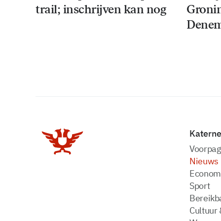
trail; inschrijven kan nog
Groni
Denem
Katern
Voorpag
Nieuws
Econom
Sport
Bereikba
Cultuur 