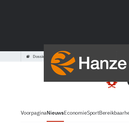
dossiers
partners
podcasts
Voorpagina
Nieuws
Economie
Sport
Bereikbaarhe