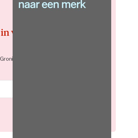
 in voor de
 Groningen elke middag in je
Meld je aan