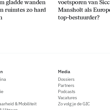
m gladde wanden
voetsporen van Sic
n ruimtes zo hard
Mansholt als Europ
n
top-bestuurder?
en
Media
ina
dossiers
partners
ie
podcasts
vacatures
arheid & Mobiliteit
zo volg je de GIC
& Uitgaan