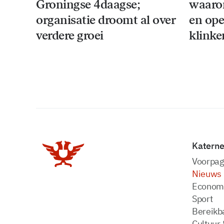
Groningse 4daagse;
waaro
organisatie droomt al over
en ope
verdere groei
klinke
Katern
Voorpag
Nieuws
Econom
Sport
Bereikba
Cultuur 