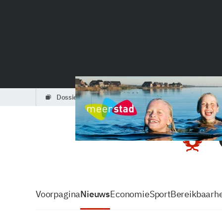
dossiers
partners
podcasts
Voorpagina
Nieuws
Economie
Sport
Bereikbaarhe