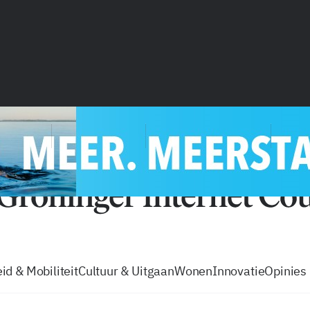
vacatures
zo volg je de GIC
Tip de
id & Mobiliteit
Cultuur & Uitgaan
Wonen
Innovatie
Opinies