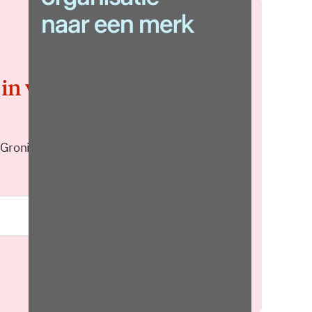
 in voor de
 Groningen elke middag in je
Meld je aan