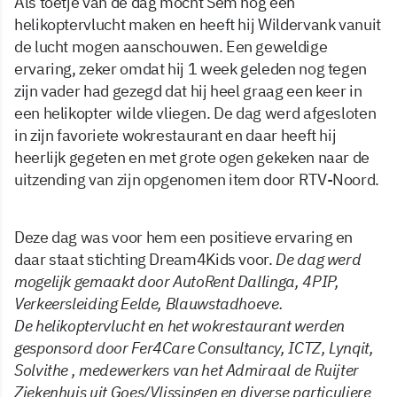
Als toetje van de dag mocht Sem nog een
helikoptervlucht maken en heeft hij Wildervank vanuit
de lucht mogen aanschouwen. Een geweldige
ervaring, zeker omdat hij 1 week geleden nog tegen
zijn vader had gezegd dat hij heel graag een keer in
een helikopter wilde vliegen. De dag werd afgesloten
in zijn favoriete wokrestaurant en daar heeft hij
heerlijk gegeten en met grote ogen gekeken naar de
uitzending van zijn opgenomen item door RTV-Noord.
Deze dag was voor hem een positieve ervaring en
daar staat stichting Dream4Kids voor.
De dag werd
mogelijk gemaakt door AutoRent Dallinga, 4PIP,
Verkeersleiding Eelde, Blauwstadhoeve.
De helikoptervlucht en het wokrestaurant werden
gesponsord door Fer4Care Consultancy, ICTZ, Lynqit,
Solvithe , medewerkers van het Admiraal de Ruijter
Ziekenhuis uit Goes/Vlissingen en diverse particuliere