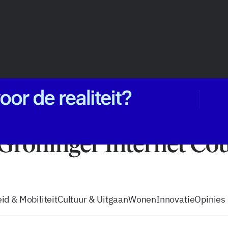
vacatures
zo volg je de GIC
Tip de
id & Mobiliteit
Cultuur & Uitgaan
Wonen
Innovatie
Opinies