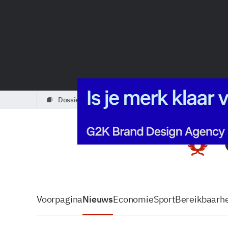
dossiers
partners
podcasts
Voorpagina
Nieuws
Economie
Sport
Bereikbaarhe