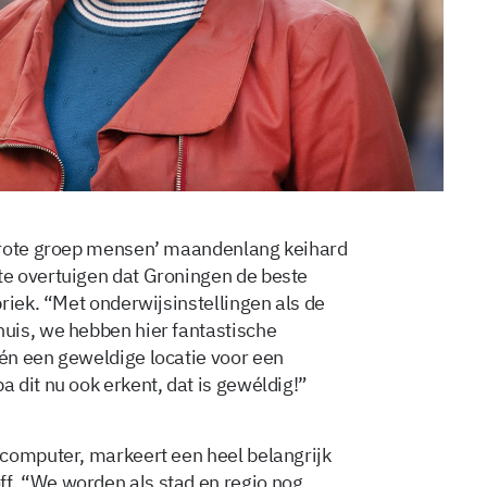
grote groep mensen’ maandenlang keihard
e overtuigen dat Groningen de beste
riek. “Met onderwijsinstellingen als de
uis, we hebben hier fantastische
én een geweldige locatie voor een
 dit nu ook erkent, dat is gewéldig!”
rcomputer, markeert een heel belangrijk
. “We worden als stad en regio nog