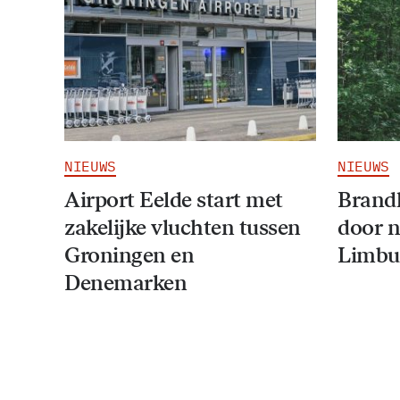
NIEUWS
NIEUWS
Airport Eelde start met
Brandl
zakelijke vluchten tussen
door 
Groningen en
Limbu
Denemarken