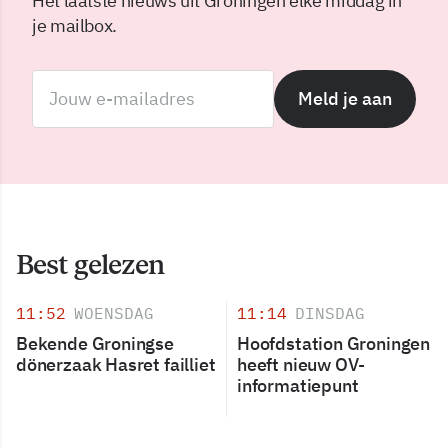
Het laatste nieuws uit Groningen elke middag in
je mailbox.
Meld je aan
Best gelezen
11:52
WOENSDAG
11:14
DINSDAG
Bekende Groningse
Hoofdstation Groningen
dönerzaak Hasret failliet
heeft nieuw OV-
informatiepunt