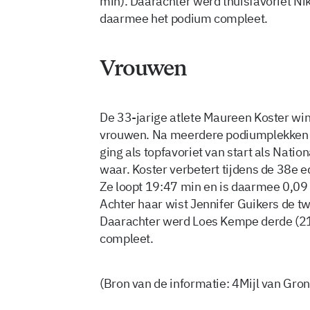
min). Daarachter werd thuisfavoriet N
daarmee het podium compleet.
Vrouwen
De 33-jarige atlete Maureen Koster win
vrouwen. Na meerdere podiumplekken he
ging als topfavoriet van start als Nati
waar. Koster verbetert tijdens de 38e e
Ze loopt 19:47 min en is daarmee 0,09 
Achter haar wist Jennifer Guikers de t
Daarachter werd Loes Kempe derde (2
compleet.
(Bron van de informatie: 4Mijl van Gron