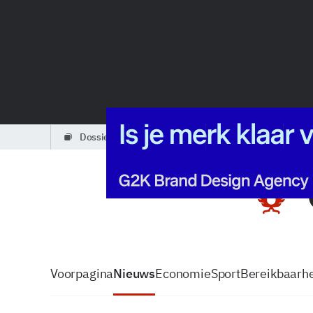
dossiers
partners
podcasts
Voorpagina
Nieuws
Economie
Sport
Bereikbaarhe