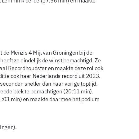
ik Lemmink derde (17:56 min) en maakte
t de Menzis 4 Mijl van Groningen bij de
eft ze eindelijk de winst bemachtigd. Ze
onaal Recordhoudster en maakte deze rol ook
ditie ook haar Nederlands record uit 2023.
seconden sneller dan haar vorige toptijd.
weede plek te bemachtigen (20:11 min).
1:03 min) en maakte daarmee het podium
ingen).