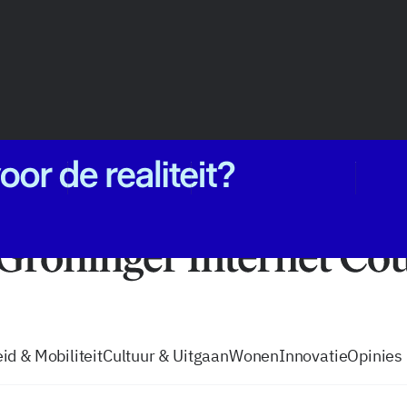
vacatures
zo volg je de GIC
Tip de
id & Mobiliteit
Cultuur & Uitgaan
Wonen
Innovatie
Opinies