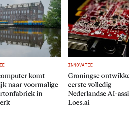
IE
INNOVATIE
computer komt
Groningse ontwikke
jk naar voormalige
eerste volledig
rtonfabriek in
Nederlandse AI-assi
erk
Loes.ai