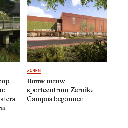
WONEN
oop
Bouw nieuw
n:
sportcentrum Zernike
oners
Campus begonnen
en