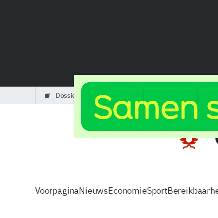
dossiers
partners
podcasts
Voorpagina
Nieuws
Economie
Sport
Bereikbaarhe