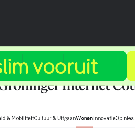
vacatures
zo volg je de GIC
Tip de
id & Mobiliteit
Cultuur & Uitgaan
Wonen
Innovatie
Opinies