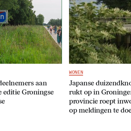
WONEN
deelnemers aan
Japanse duizendkn
 editie Groningse
rukt op in Groninge
se
provincie roept inw
op meldingen te do