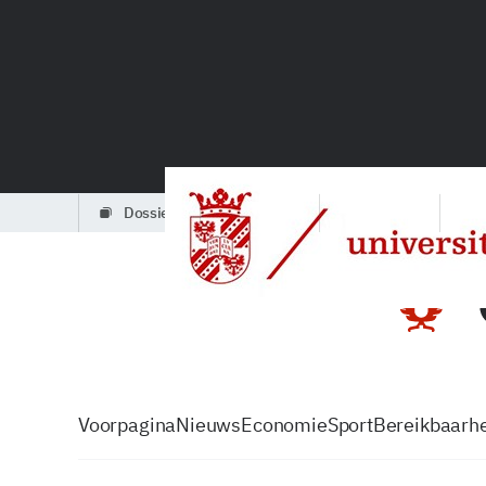
dossiers
partners
podcasts
Voorpagina
Nieuws
Economie
Sport
Bereikbaarhe