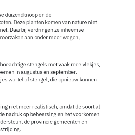
se duizendknoop en de
xoten. Deze planten komen van nature niet
snel. Daarbij verdringen ze inheemse
eroorzaken aan onder meer wegen,
mboeachtige stengels met vaak rode vlekjes,
loemen in augustus en september.
ukjes wortel of stengel, die opnieuw kunnen
iing niet meer realistisch, omdat de soort al
 de nadruk op beheersing en het voorkomen
ndersteunt de provincie gemeenten en
trijding.