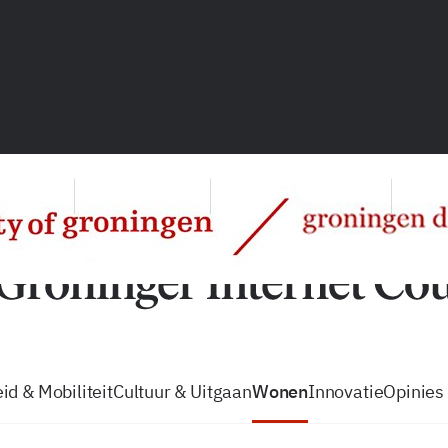
vacatures
zo volg je de GIC
Tip de
id & Mobiliteit
Cultuur & Uitgaan
Wonen
Innovatie
Opinies