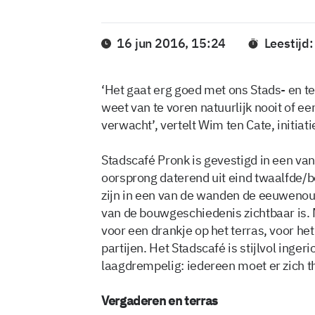
16 jun 2016, 15:24
Leestijd
‘Het gaat erg goed met ons Stads- en te
weet van te voren natuurlijk nooit of e
verwacht’, vertelt Wim ten Cate, initia
Stadscafé Pronk is gevestigd in een va
oorsprong daterend uit eind twaalfde/be
zijn in een van de wanden de eeuwenou
van de bouwgeschiedenis zichtbaar is. 
voor een drankje op het terras, voor he
partijen. Het Stadscafé is stijlvol ingeri
laagdrempelig: iedereen moet er zich th
Vergaderen en terras