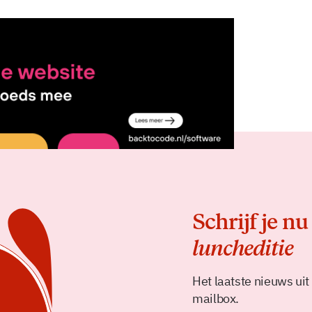
Delen
Schrijf je nu
luncheditie
Het laatste nieuws uit
mailbox.