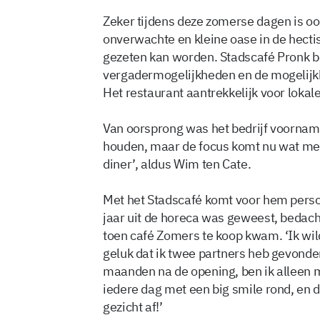
Zeker tijdens deze zomerse dagen is ook
onverwachte en kleine oase in de hectisc
gezeten kan worden. Stadscafé Pronk be
vergadermogelijkheden en de mogelijkhei
Het restaurant aantrekkelijk voor loka
Van oorsprong was het bedrijf voornamel
houden, maar de focus komt nu wat meer
diner’, aldus Wim ten Cate.
Met het Stadscafé komt voor hem persoo
jaar uit de horeca was geweest, bedacht
toen café Zomers te koop kwam. ‘Ik wil
geluk dat ik twee partners heb gevonde
maanden na de opening, ben ik alleen ma
iedere dag met een big smile rond, en 
gezicht af!’