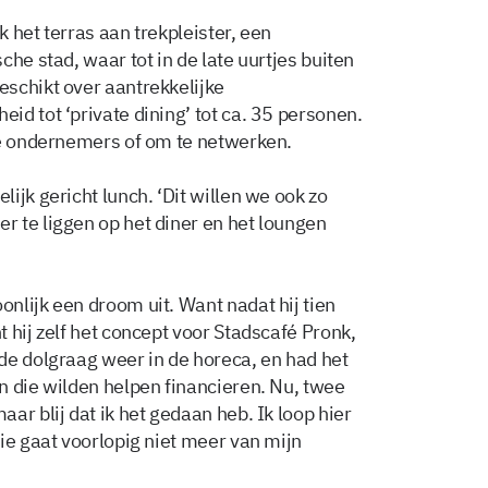
 het terras aan trekpleister, een
he stad, waar tot in de late uurtjes buiten
schikt over aantrekkelijke
d tot ‘private dining’ tot ca. 35 personen.
le ondernemers of om te netwerken.
ijk gericht lunch. ‘Dit willen we ook zo
 te liggen op het diner en het loungen
nlijk een droom uit. Want nadat hij tien
 hij zelf het concept voor Stadscafé Pronk,
de dolgraag weer in de horeca, en had het
n die wilden helpen financieren. Nu, twee
ar blij dat ik het gedaan heb. Ik loop hier
die gaat voorlopig niet meer van mijn