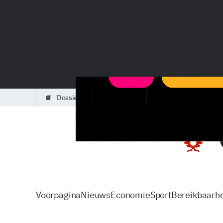
dossiers
partners
podcasts
Voorpagina
Nieuws
Economie
Sport
Bereikbaarhe