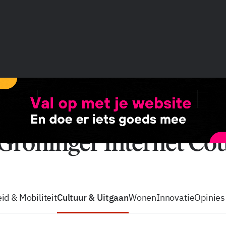
vacatures
zo volg je de GIC
Tip de
id & Mobiliteit
Cultuur & Uitgaan
Wonen
Innovatie
Opinies