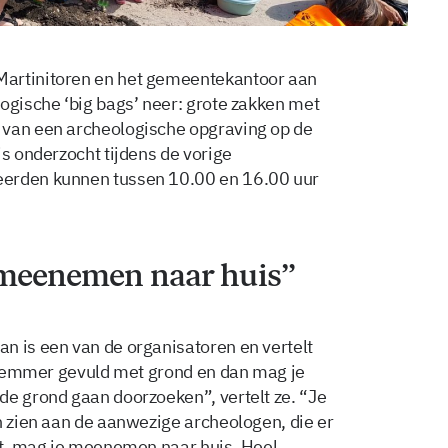
Martinitoren en het gemeentekantoor aan
ogische ‘big bags’ neer: grote zakken met
 van een archeologische opgraving op de
is onderzocht tijdens de vorige
eerden kunnen tussen 10.00 en 16.00 uur
e meenemen naar huis”
n is een van de organisatoren en vertelt
een emmer gevuld met grond en dan mag je
de grond gaan doorzoeken”, vertelt ze. “Je
n zien aan de aanwezige archeologen, die er
ndt, mag je meenemen naar huis. Heel