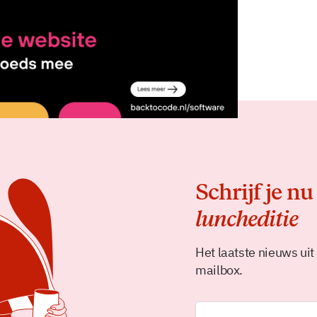
Delen
Schrijf je nu
luncheditie
Het laatste nieuws uit
mailbox.