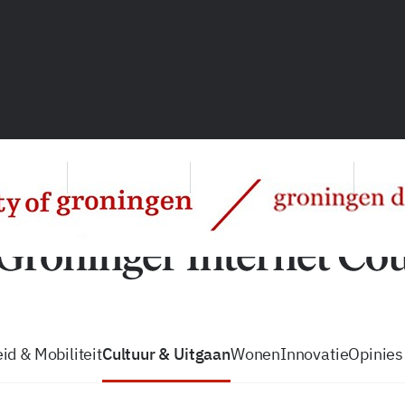
vacatures
zo volg je de GIC
Tip de
id & Mobiliteit
Cultuur & Uitgaan
Wonen
Innovatie
Opinies