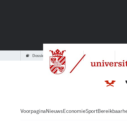
dossiers
partners
podcasts
Voorpagina
Nieuws
Economie
Sport
Bereikbaarhe