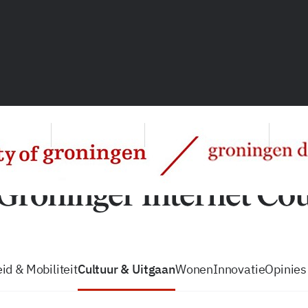
vacatures
zo volg je de GIC
Tip de
id & Mobiliteit
Cultuur & Uitgaan
Wonen
Innovatie
Opinies