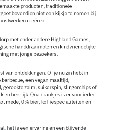
emaakte producten, traditionele
geet bovendien niet een kijkje te nemen bij
 kunstwerken creëren.
erdorp met onder andere Highland Games,
lgische handdraaimolen en kindvriendelijke
ning met jonge bezoekers.
st van ontdekkingen. Of je nu zin hebt in
 barbecue, een vegan maaltijd,
gerookte zalm, suikerspin, slingerchips of
jk en heerlijk. Qua drankjes is er voor ieder
tot mede, 0% bier, koffiespecialiteiten en
al, het is een ervaring en een blijvende