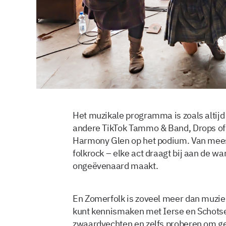
Het muzikale programma is zoals altijd 
andere TikTok Tammo & Band, Drops of 
Harmony Glen op het podium. Van mees
folkrock – elke act draagt bij aan de w
ongeëvenaard maakt.
En Zomerfolk is zoveel meer dan muziek 
kunt kennismaken met Ierse en Schotse
zwaardvechten en zelfs proberen om gel