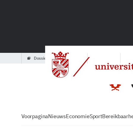
dossiers
partners
podcasts
Voorpagina
Nieuws
Economie
Sport
Bereikbaarhe