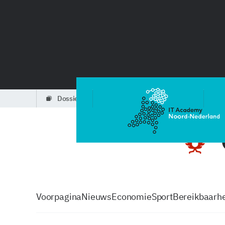
dossiers
partners
podcasts
Voorpagina
Nieuws
Economie
Sport
Bereikbaarhe