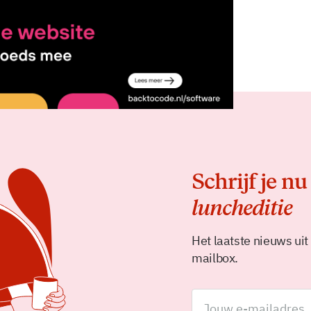
Delen
Schrijf je nu
luncheditie
Het laatste nieuws uit
mailbox.