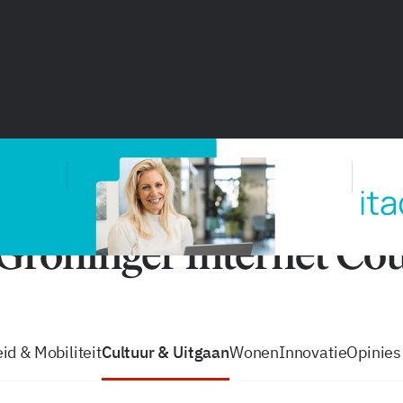
vacatures
zo volg je de GIC
Tip de
id & Mobiliteit
Cultuur & Uitgaan
Wonen
Innovatie
Opinies