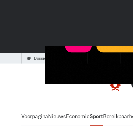
dossiers
partners
podcasts
Voorpagina
Nieuws
Economie
Sport
Bereikbaarhe