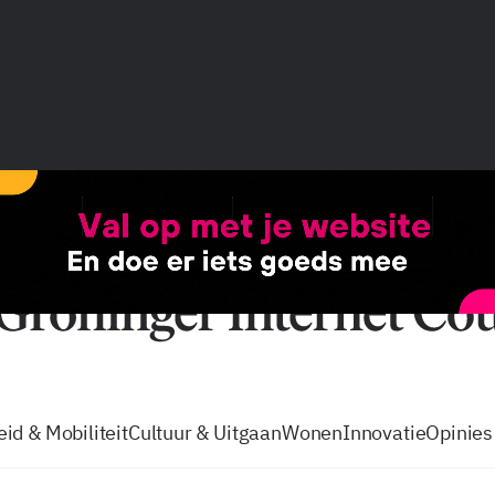
vacatures
zo volg je de GIC
Tip de
id & Mobiliteit
Cultuur & Uitgaan
Wonen
Innovatie
Opinies