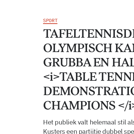
SPORT
TAFELTENNISD
OLYMPISCH K
GRUBBA EN HAL
<i>TABLE TENN
DEMONSTRATIO
CHAMPIONS </i
Het publiek valt helemaal stil a
Kusters een partijtje dubbel sp