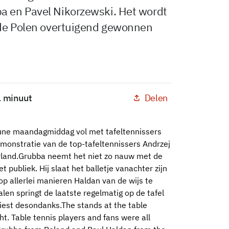
a en Pavel Nikorzewski. Het wordt
 de Polen overtuigend gewonnen
Delen
1 minuut
ribune maandagmiddag vol met tafeltennissers
emonstratie van de top-tafeltennissers Andrzej
rland.Grubba neemt het niet zo nauw met de
et publiek. Hij slaat het balletje vanachter zijn
op allerlei manieren Haldan van de wijs te
en springt de laatste regelmatig op de tafel
liest desondanks.The stands at the table
ht. Table tennis players and fans were all