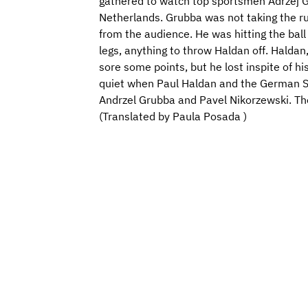
gathered to watch top sportsmen Adrzej 
Netherlands. Grubba was not taking the ru
from the audience. He was hitting the bal
legs, anything to throw Haldan off. Haldan,
sore some points, but he lost inspite of h
quiet when Paul Haldan and the German S
Andrzel Grubba and Pavel Nikorzewski. Th
(Translated by Paula Posada )