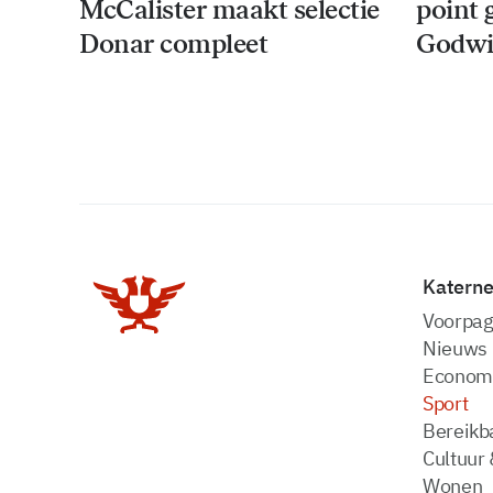
McCalister maakt selectie
point 
Donar compleet
Godwi
Katern
Voorpag
Nieuws
Econom
Sport
Bereikba
Cultuur 
Wonen