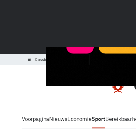
dossiers
partners
podcasts
Voorpagina
Nieuws
Economie
Sport
Bereikbaarhe