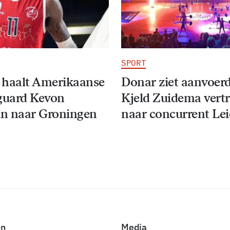
SPORT
 haalt Amerikaanse
Donar ziet aanvoer
guard Kevon
Kjeld Zuidema vert
n naar Groningen
naar concurrent Le
en
Media