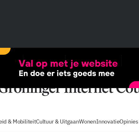
vacatures
zo volg je de GIC
Tip de
id & Mobiliteit
Cultuur & Uitgaan
Wonen
Innovatie
Opinies