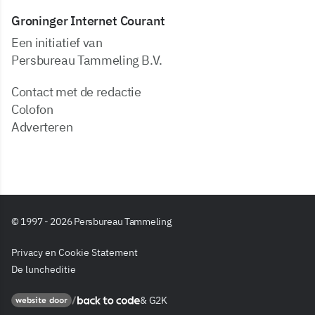
Groninger Internet Courant
Een initiatief van
Persbureau Tammeling B.V.
Contact met de redactie
Colofon
Adverteren
© 1997 - 2026 Persbureau Tammeling
Privacy en Cookie Statement
De luncheditie
&
G2K
Back to code
website door