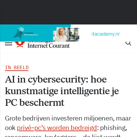
IN BEELD
AI in cybersecurity: hoe
kunstmatige intelligentie je
PC beschermt
Grote bedrijven investeren miljoenen, maar
ook
privé-pc’s worden bedreigd
: phishing,
ransomware, keyloggers – de lijst wordt