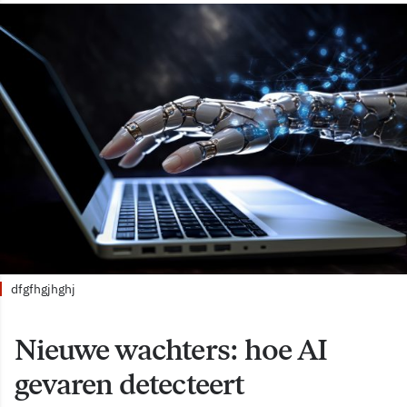
dfgfhgjhghj
Nieuwe wachters: hoe AI
gevaren detecteert