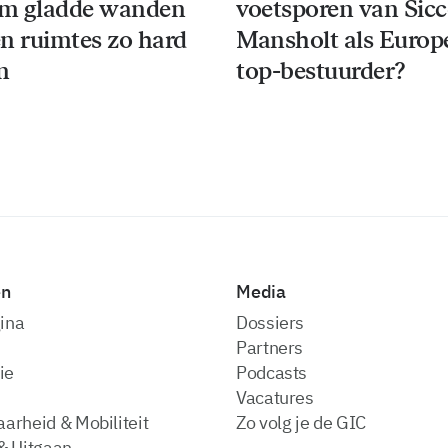
m gladde wanden
voetsporen van Sic
n ruimtes zo hard
Mansholt als Europ
n
top-bestuurder?
en
Media
ina
dossiers
partners
ie
podcasts
vacatures
arheid & Mobiliteit
zo volg je de GIC
& Uitgaan