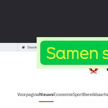
dossiers
partners
podcasts
Voorpagina
Nieuws
Economie
Sport
Bereikbaarhe