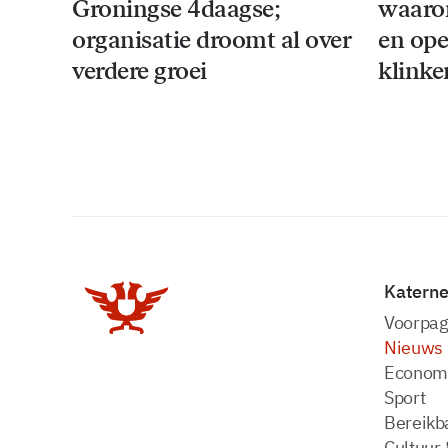
Groningse 4daagse;
waaro
organisatie droomt al over
en ope
verdere groei
klinke
Katern
Voorpag
Nieuws
Econom
Sport
Bereikba
Cultuur 