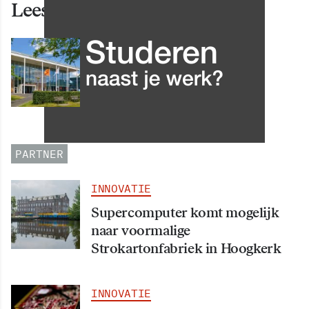
Lees ook deze artikelen
INNOVATIE
Grip op data en informatie:
Leergang Data en
Informatiehuishouding in
oktober 2026 van start
PARTNER
INNOVATIE
Supercomputer komt mogelijk
naar voormalige
Strokartonfabriek in Hoogkerk
INNOVATIE