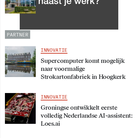
Leergang Data en
Informatiehuishouding in
oktober 2026 van start
PARTNER
INNOVATIE
Supercomputer komt mogelijk
naar voormalige
Strokartonfabriek in Hoogkerk
INNOVATIE
Groningse ontwikkelt eerste
volledig Nederlandse AI-assistent:
Loes.ai