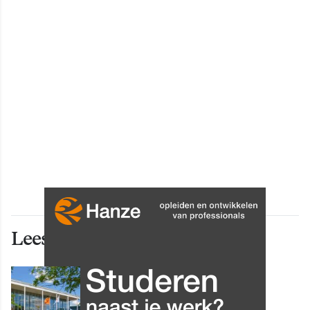
Lees ook deze artikelen
INNOVATIE
Grip op data en informatie: