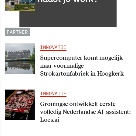
Leergang Data en
Informatiehuishouding in
oktober 2026 van start
PARTNER
INNOVATIE
Supercomputer komt mogelijk
naar voormalige
Strokartonfabriek in Hoogkerk
INNOVATIE
Groningse ontwikkelt eerste
volledig Nederlandse AI-assistent:
Loes.ai