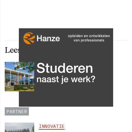
Lees ook deze artikelen
INNOVATIE
Grip op data en informatie:
Leergang Data en
Informatiehuishouding in
oktober 2026 van start
PARTNER
INNOVATIE