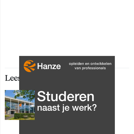
Lees ook deze artikelen
INNOVATIE
Grip op data en informatie:
Leergang Data en
Informatiehuishouding in
oktober 2026 van start