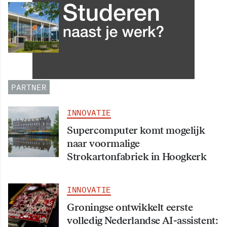
INNOVATIE
Grip op data en informatie:
Leergang Data en
Informatiehuishouding in
oktober 2026 van start
PARTNER
INNOVATIE
Supercomputer komt mogelijk
naar voormalige
Strokartonfabriek in Hoogkerk
INNOVATIE
Groningse ontwikkelt eerste
volledig Nederlandse AI-assistent: