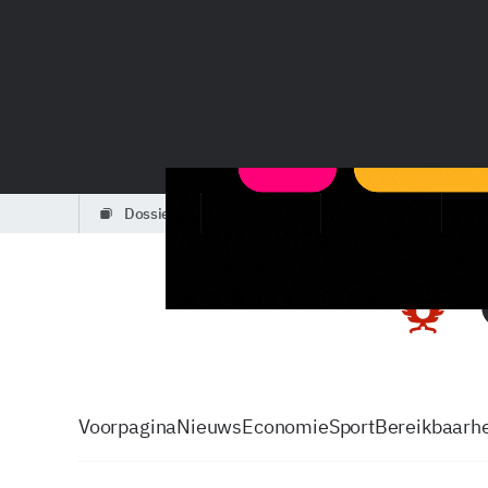
dossiers
partners
podcasts
Voorpagina
Nieuws
Economie
Sport
Bereikbaarhe