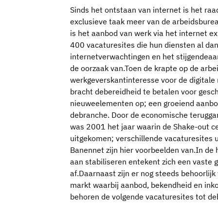
Sinds het ontstaan van internet is het r
exclusieve taak meer van de arbeidsburea
is het aanbod van werk via het internet e
400 vacaturesites die hun diensten al da
internetverwachtingen en het stijgendea
de oorzaak van.Toen de krapte op de arb
werkgeverskantinteresse voor de digitale
bracht debereidheid te betalen voor gesc
nieuweelementen op; een groeiend aanbod
debranche. Door de economische terugga
was 2001 het jaar waarin de Shake-out ce
uitgekomen; verschillende vacaturesites 
Banennet zijn hier voorbeelden van.In de h
aan stabiliseren entekent zich een vaste 
af.Daarnaast zijn er nog steeds behoorlijk 
markt waarbij aanbod, bekendheid en ink
behoren de volgende vacaturesites tot deb