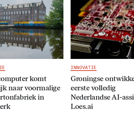
IE
INNOVATIE
computer komt
Groningse ontwikke
jk naar voormalige
eerste volledig
rtonfabriek in
Nederlandse AI-assi
erk
Loes.ai