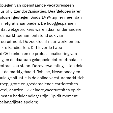
aadplegen van openstaande vacaturesgeen
us of uitzendorganisaties. Deafgelopen jaren
xplosief gestegen.Sinds 1999 zijn er meer dan
n nietgratis aanbieden. De hooggespannen
antal webgebruikers waren daar onder andere
eidsmarkt toenam ontstond ook van
 recruitment. De zoektocht naar werknemers
hikte kandidaten. Dat leverde twee
 CV banken en de professionalisering van
ng en de daaraan gekoppeldeinternetmalaise
ntraal zou staan. Dezeverwachting is ten dele
uit de marktgehaald. Jobline, Newmonday en
uidige situatie is de online vacaturemarkt zich
groep, grote en goeddraaiende carrièresites
veel, aanzienlijk kleinere,vacaturesites op de
omsten beduidendlager zijn. Op dit moment
elangrijkste spelers;