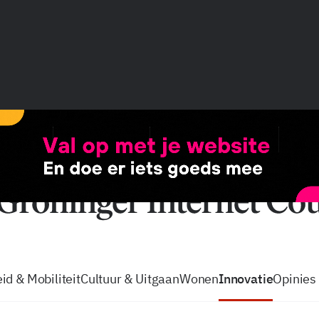
vacatures
zo volg je de GIC
Tip de
id & Mobiliteit
Cultuur & Uitgaan
Wonen
Innovatie
Opinies