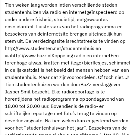
Tien weken lang worden intien verschillende steden
studentenhuizen via radio en internetgeïnspecteerd op
onder andere frisheid, studietijd, eetgewoontes
ensolidariteit. Luisteraars van het radioprogramma en
bezoekers van deinternetsite brengen uiteindelijk hun
stem uit. De verkiezingssite isrechtstreeks te vinden op
http://www.studenten.net/studentenhuis en
viahttp://www.buzz.nlKoppeling radio en internetEen
torenhoge afwas, kratten met (lege) bierflesjes, schimmel
in de ijskast:dat is het beeld dat mensen hebben van een
studentenhuis. Maar dat zijnvooroordelen. Of toch niet…?
Tien studentenhuizen worden doorBuZz-verslaggever
Jasper Smit bezocht. Elke radioreportage is te
horentijdens het radioprogramma op zondagavond van
18.00 tot 20.00 uur. Bovendienis de radio- en
schriftelijke reportage met foto’s terug te vinden op
deverkiezingssite. Na tien weken kan er gestemd worden
voor het “studentenhuisvan het jaar”. Bezoekers van de
verkiezingssite geven elk huis een cijfervan 1 t/m 10. Alle