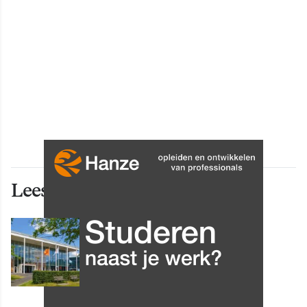
Lees ook deze artikelen
INNOVATIE
Grip op data en informatie:
Leergang Data en
Informatiehuishouding in
oktober 2026 van start