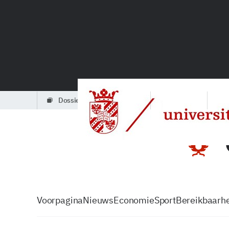
dossiers
partners
podcasts
Voorpagina
Nieuws
Economie
Sport
Bereikbaarhe