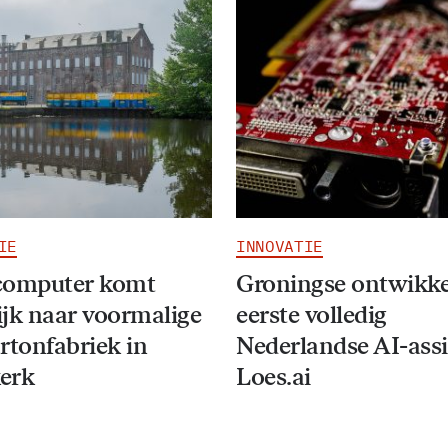
IE
INNOVATIE
computer komt
Groningse ontwikke
jk naar voormalige
eerste volledig
rtonfabriek in
Nederlandse AI-assi
erk
Loes.ai