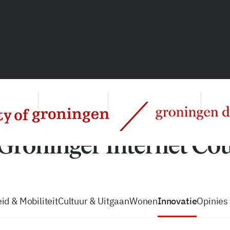
vacatures
zo volg je de GIC
Tip de
id & Mobiliteit
Cultuur & Uitgaan
Wonen
Innovatie
Opinies