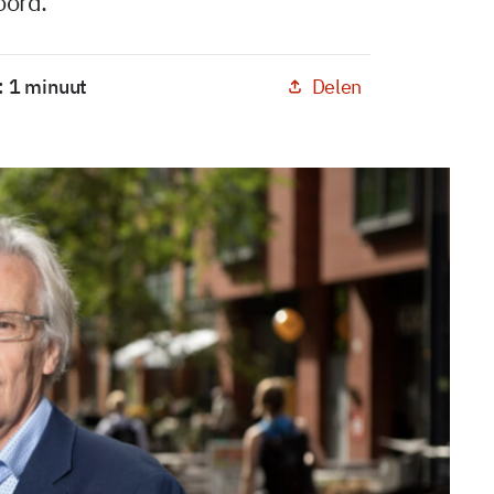
ord.
Delen
: 1 minuut