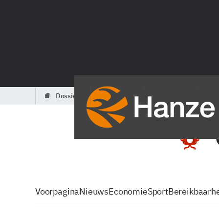
dossiers
partners
podcasts
Voorpagina
Nieuws
Economie
Sport
Bereikbaarhe