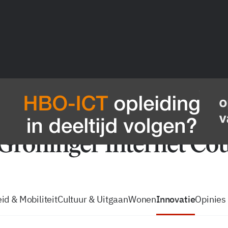
vacatures
zo volg je de GIC
Tip de
id & Mobiliteit
Cultuur & Uitgaan
Wonen
Innovatie
Opinies