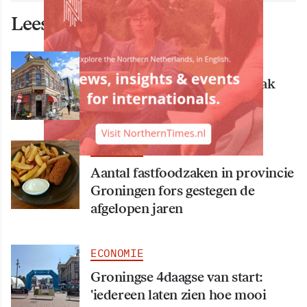
Lees ook deze artikelen
ECONOMIE
Bekende Groningse dönerzaak
Hasret failliet
ECONOMIE
Aantal fastfoodzaken in provincie
Groningen fors gestegen de
afgelopen jaren
ECONOMIE
Groningse 4daagse van start:
'iedereen laten zien hoe mooi