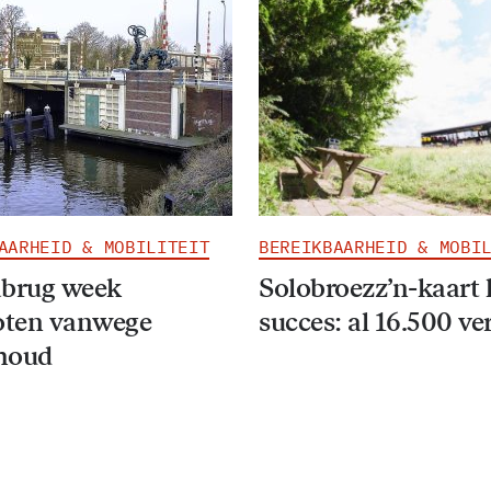
AARHEID & MOBILITEIT
BEREIKBAARHEID & MOBI
rug week
Solobroezz’n-kaart l
oten vanwege
succes: al 16.500 ve
houd