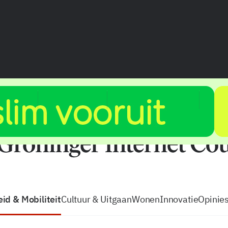
vacatures
zo volg je de GIC
Tip de
id & Mobiliteit
Cultuur & Uitgaan
Wonen
Innovatie
Opinie