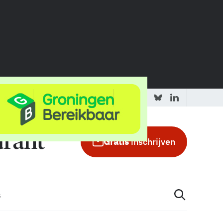
 redactie
Adverteren in de GIC
Gratis
inschrijven
s