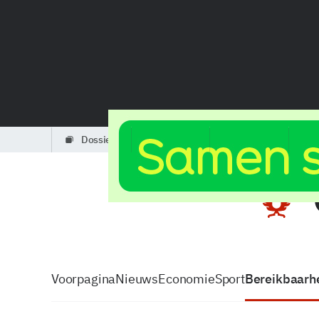
dossiers
partners
podcasts
Voorpagina
Nieuws
Economie
Sport
Bereikbaarhe