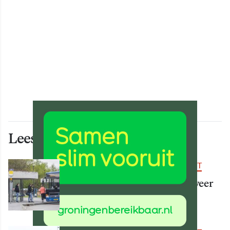
Lees ook deze artikelen
BEREIKBAARHEID & MOBILITEIT
Vanaf 15 augustus rijden er weer
meer bussen