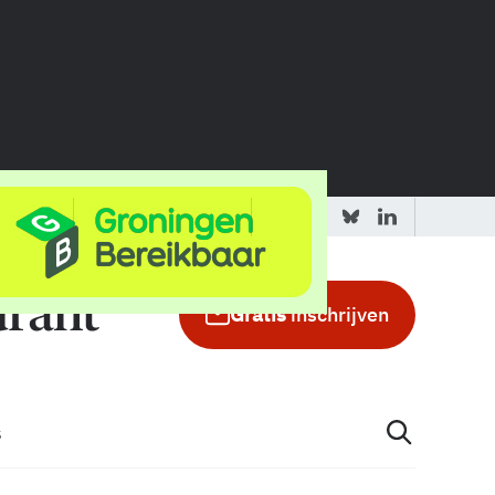
 redactie
Adverteren in de GIC
Gratis
inschrijven
s