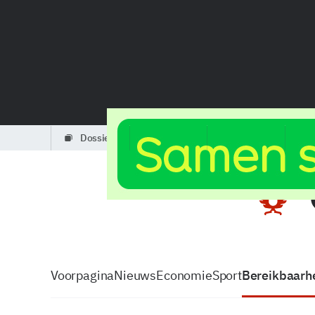
dossiers
partners
podcasts
Voorpagina
Nieuws
Economie
Sport
Bereikbaarhe